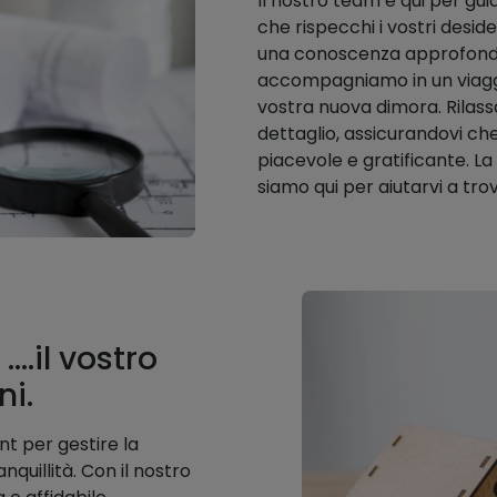
Il nostro team è qui per gui
che rispecchi i vostri desid
una conoscenza approfondit
accompagniamo in un viaggi
vostra nuova dimora. Rilass
dettaglio, assicurandovi che
piacevole e gratificante. La 
siamo qui per aiutarvi a trov
..il vostro
i.
t per gestire la
quillità. Con il nostro