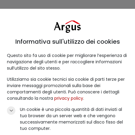
PAGE
SU DI NOI
PROPERTY MANAGEMENT
HOUSE HUNT
Informativa sull'utilizzo dei cookies
Questo sito fa uso di cookie per migliorare l’esperienza di
navigazione degli utenti e per raccogliere informazioni
sull’utilizzo del sito stesso.
Utilizziamo sia cookie tecnici sia cookie di parti terze per
o una gamma completa di 
inviare messaggi promozionali sulla base dei
tro team garantisce una g
comportamenti degli utenti. Può conoscere i dettagli
cando un immobile? Affid
amo ogni aspetto della 
consultando la nostra
privacy policy
.
ta e affidabile, permett
Un cookie è una piccola quantità di dati inviati al
oprietà in modo efficient
la ricerca.
tuo browser da un server web e che vengono
arvi su ciò che più conta
successivamente memorizzati sul disco fisso del
professionale.
tuo computer.
House hunting